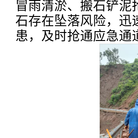
冒雨清淤、搬石铲泥
石存在坠落风险，迅
患，及时抢通应急通