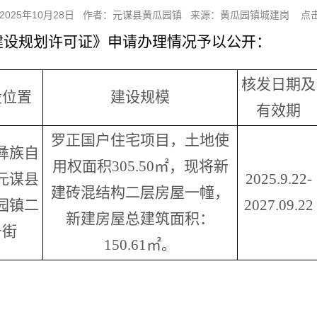
2025年10月28日 作者：元谋县黄瓜园镇 来源：黄瓜园镇城建岗 点击
建设规划许可证》申请办理情况予以公开：
核发日期及
设位置
建设规模
有效期
罗正国户住宅项目，土地使
彝族自
用权面积305.50㎡，现将新
元谋县
2025.9.22-
建砖混结构二层房屋一幢，
园镇二
2027.09.22
新建房屋总建筑面积：
号街
150.61㎡。