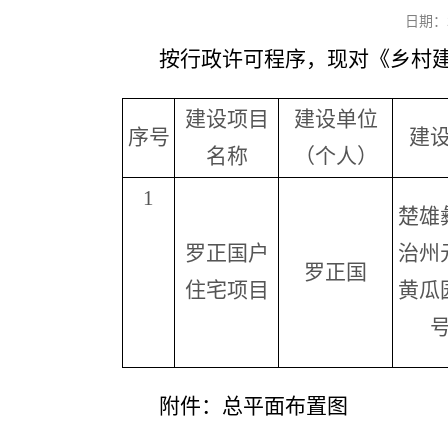
日期：
按行政许可程序，现对《乡村
建设项目
建设单位
序号
建
名称
（个人）
1
楚雄
罗正国户
治州
罗正国
住宅项目
黄瓜
附件：总平面布置图