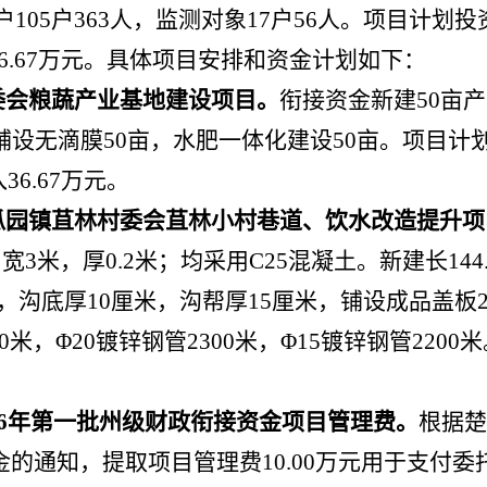
户105户363人，监测对象17户56人。项目计划投
36.67万元。具体项目安排和资金计划如下：
委会粮蔬产业基地建设项目。
衔接资金新建50亩
设无滴膜50亩，水肥一体化建设50亩。项目计划总
36.67万元。
瓜
园
镇苴林村委会苴林小村巷道、饮水改造提升项
，宽3米，厚0.2米；均采用C25混凝土。新建长144
米，沟底厚10厘米，沟帮厚15厘米，铺设成品盖板2
00米，Φ20镀锌钢管2300米，Φ15镀锌钢管220
26年第一批州级财政衔接资金项目管理费
。
根据楚
的通知，提取项目管理费10.00万元用于支付