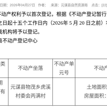
日期：2026年04月27日 作者： 来源：元谋县自然资源局 点击：[
22
不动产权利予以首次登记，根据《不动产登记暂行
起十五个工作日内（2026年 5 月 20 日之
我机构将予以登记。
县不动产登记中心
利类
不动产单
不动产坐落
不动
元号
用
元谋县物茂乡虎溪
土地面积4
所有
村委会丙满村
房屋面积：2