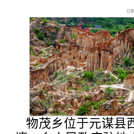
日期
物茂乡位于元谋县