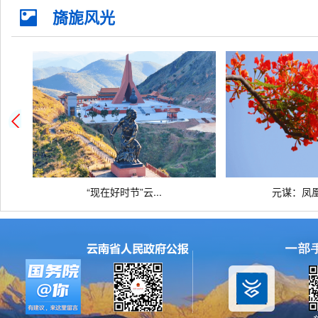
公共安全
司法公证
知识产权
环
旖旎风光
文化体育
公用事业
医疗卫生
死
离职退休
“现在好时节”云...
元谋：凤凰花